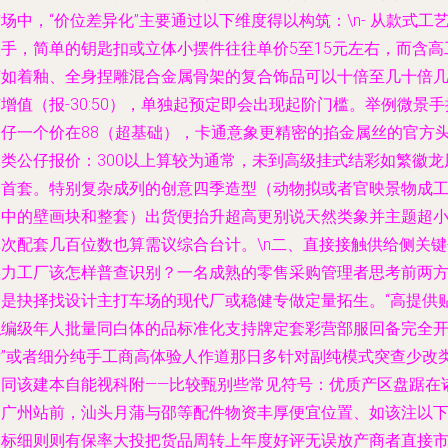
场中，“价位差异化”主要通过以下维度得以构筑：\n- 从款式工
入手，简单的钥匙扣或立体小摆件往往单价5至15元左右，而含高
艺如着釉、全身捏雕混合金属骨架的复合饰品可以十倍至几十倍
增值（报-30:50），单独起预定即会出现起阶门槛。举例微景手
公仔一个价在88（超基础），卡通意象更精密的掐金属丝的官方
像类公仔报价：300以上算较为通常，未到高级挂式结彩如繁徽龙
的首套。特别复杂成列的创意四季造型（动物拟或者官映景物成
向中的壁画块和整套）出货便抬升超高更别说天然类象并主题超
次配套几百位数也算需议综合台计。\n二、直接接触供给侧关键-
实力工厂该怎样普查识别？一名成熟的零售采购管理者思考前两
案是抉择找设计主打车场的现代厂或稳健专做定量拓生。“高提供
私编级年人批量同白体的品标准化支持牌定套彩营部服回备完全
发”或者细分纯手工商高体验人作道那日多针对副纯模式突查少改
合同该建本自能视科附——比较甄别些常见符号：优质产区盘踞在
如广州站前，汕头月蒲与邵等配件物资丰厚便宜位置、如该注以
目标细则则有保率大投把货品周转上年度好评无误放产商者直接