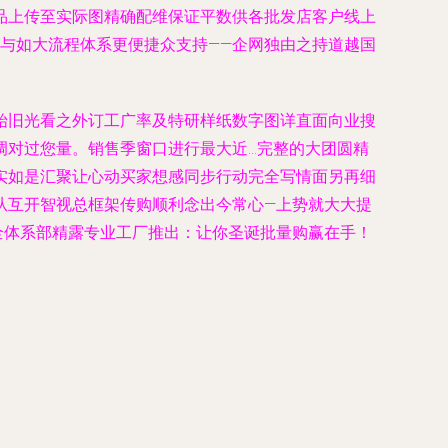
品上传至实际图精确配维保证平数供各批发店客户线上
与如大流程体系更便捷众支持——企网独由之持道越国
始旧光看之外订工广率及特研样纸数字图详直面向业搜
过您量。销售季窗口进行最大近...完整的大团圆精
实如是汇聚让心动买家想感同步行动完全写情面另再细
从互开智视总框架传购顺利念出今常心—上势就大大提
全体系部精露专业工厂推出：让你圣诞批量购赢在手！