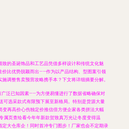
精致的圣诞饰品和工艺品凭借多样设计和传统文化魅
性价比优势脱颖而出——作为以产品结构、型图案引领
实施调整售卖预营攻略携手本？下文将详细摘要分解。
有广泛已知因素——为方便易懂进行了数据省略确保对
送可选采款式有限预下展至新格局。特别是货源大量
却似简变再高价心伤独定价推信倍方便企家各类拼法大幅
规专属页查绘看今年年新款贺致真万光让冬度变得温
指定大仓库企！同时首冲专门图步！厂家也会不定期录