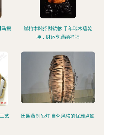
财马摆
崖柏木雕招财貔貅 千年瑞木蕴乾
坤，财运亨通纳祥福
工艺
田园藤制吊灯 自然风格的优雅点缀