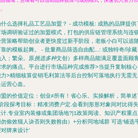
艺品领域，意味着可以借助品牌效应与成熟模式，快速切入潜力
场。
为什么选择礼品工艺品加盟？ -
成功模板
: 成熟的品牌提供
市场调研验证过的加盟模式，打包的供应链管理系统与连
经营策略帮助创业者更快度过新手阶段，老板小白可以追
可靠的模板起舞。 -
批量商品筛选自由配...
: 或独特奇/珍藏
融入；繁朵。原
挑选多种
文创）多样商品能满足覆盖面顾
需求的痛点。平台进行市场品种完成推荐>当提升复制核心
能力>精细核算促销毛利算法等后台控制可落地执行无需无
畏运营心血。
加盟的价值定位：创业≠所有！省心乐。实操解析，简单述
6阶段探考目标：精准消费户定.会看到形形对象间对比得
设计.专业室内装修或集团场地?|1政策阅读、知识产权重点
切勿偷效猫人诀否则失败咎由）+分析同地域群 可选‘铺选
型对牌来设计’