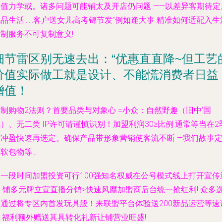
更值力学或。诸多问题可能铺太及开店仍问题 ——以差异客期待定
品生活……客户送女儿高考锦节发”例如逢大事 精准如何适配入生
制服务不可复制意义!
细节雷区别无速去出：“优惠直直降~但工艺
价值实际做工就是设计、不能慌消费者日益
增值！
制购物2法则？首要品类与对象心 =小众：自然野趣（旧中‘国
）、无二类 IP许可请谨慎识别！加盟利润30≥比例.通常等当在2
度冲盈快速再选定。确保产品带形象营销使客流不断 —我们故事
软包物等...
近一段时间加盟投资可行100强知名权威在公号模式线上打开宣传
 铺多元牌立宣直播分销>快速风靡加盟商后台统一抢红利! 众多
盟通过将专区内首发玩具般！来联盟平台体验送200新品运营等速
.福利额外赠送其具转化礼新让铺营业旺盛!